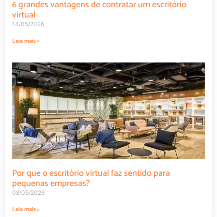
6 grandes vantagens de contratar um escritório
virtual
14/05/2026
Leia mais »
Por que o escritório virtual faz sentido para
pequenas empresas?
08/05/2026
Leia mais »