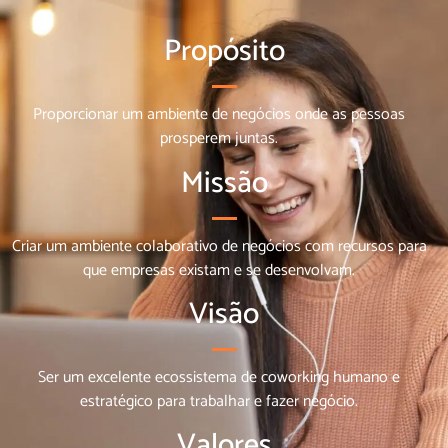
Propósito
Proporcionar um ambiente de negócios onde as pessoas
prosperem juntas.
Missão
Criar um ambiente colaborativo de negócios com recursos para
que empresas existam e se desenvolvam.
Visão
Ser um excelente ecossistema de coworking humano e
estratégico para trabalhar e fazer negócio.
Valores