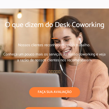
O que dizem do Desk Coworking
Nossos clientes reconhecem nosso trabalho.
Conheça um pouco mais os serviços do nosso coworking e veja
a razão de nossos clientes nos recomendarem.





FAÇA SUA AVALIAÇÃO