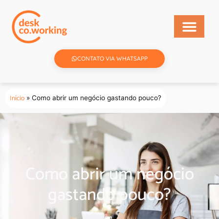
CONTATO VIA WHATSAPP
Início
»
Como abrir um negócio gastando pouco?
Como abrir um negócio
gastando pouco?