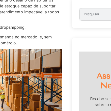
 de estoque capaz de suportar
 atendimento impecável a todos
 dropshipping.
demanda no mercado, é, sem
comércio.
Ass
Ne
Receba se
sobre o