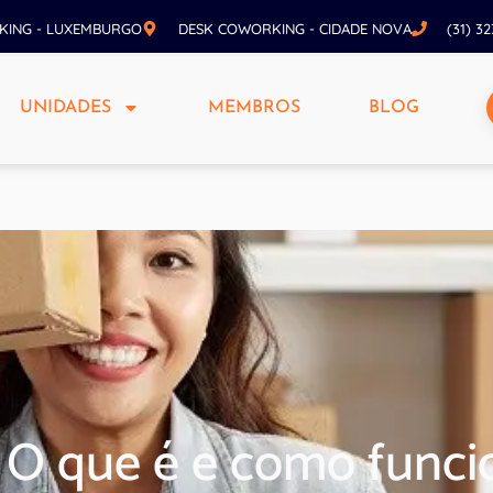
KING - LUXEMBURGO
DESK COWORKING - CIDADE NOVA
(31) 3
UNIDADES
MEMBROS
BLOG
 O que é e como funci