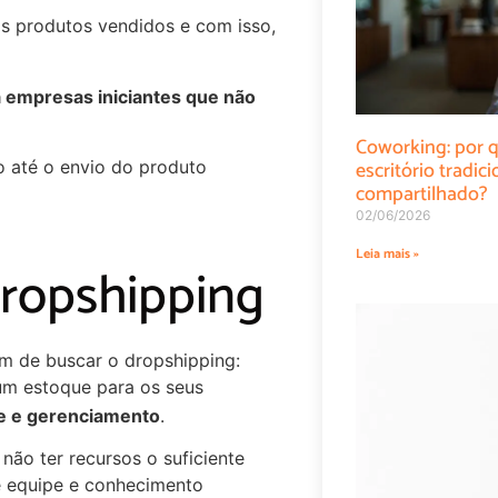
os produtos vendidos e com isso,
 empresas iniciantes que não
Coworking: por q
escritório tradi
o até o envio do produto
compartilhado?
02/06/2026
Leia mais »
dropshipping
em de buscar o dropshipping:
um estoque para os seus
le e gerenciamento
.
ão ter recursos o suficiente
e equipe e conhecimento