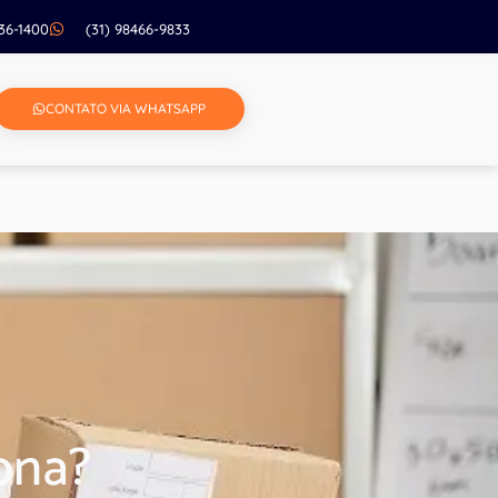
236-1400
(31) 98466-9833
CONTATO VIA WHATSAPP
ona?