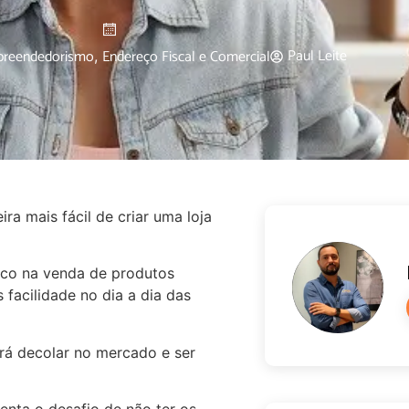
Paul Leite
reendedorismo
Endereço Fiscal e Comercial
,
a mais fácil de criar uma loja
oco na venda de produtos
 facilidade no dia a dia das
rá decolar no mercado e ser
enta o desafio de não ter os