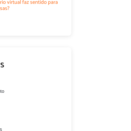
rio virtual faz sentido para
sas?
s
nto
s