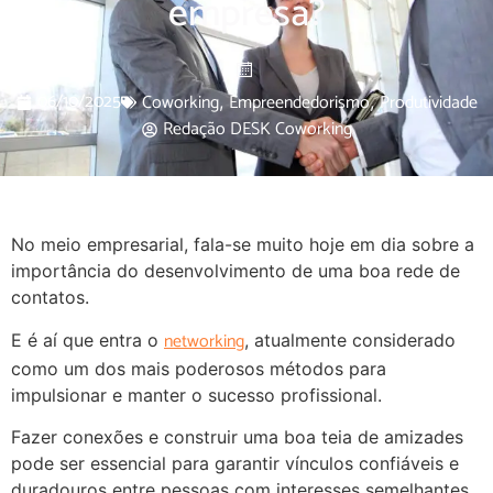
empresa?
06/10/2025
Coworking
Empreendedorismo
Produtividade
,
,
Redação DESK Coworking
No meio empresarial, fala-se muito hoje em dia sobre a
importância do desenvolvimento de uma boa rede de
contatos.
networking
E é aí que entra o
, atualmente considerado
como um dos mais poderosos métodos para
impulsionar e manter o sucesso profissional.
Fazer conexões e construir uma boa teia de amizades
pode ser essencial para garantir vínculos confiáveis e
duradouros entre pessoas com interesses semelhantes