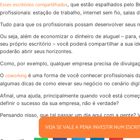
Esses escritórios compartilhados
, que estão espalhados pelo Br
profissionais: estação de trabalho, internet sem fio, salas 
Tudo para que os profissionais possam desenvolver seus n
Ou seja, além de economizar o dinheiro de aluguel – para,
seu próprio escritório – você poderá compartilhar a sua id
poderão abrir seus horizontes.
Como, por exemplo, qualquer empresa precisa de divulgaç
coworking
O
é uma forma de você conhecer profissionais d
algumas dicas de como elevar seu negócio no cenário digit
Afinal, uma ajuda, principalmente quando você está come
definir o sucesso da sua empresa, não é verdade?
Pensando nisso, que tal passar um dia aqui com a gente? V
VEJA SE VALE A PENA INVESTIR NUM ESCR