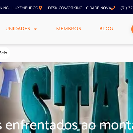
KING - LUXEMBURGO
DESK COWORKING - CIDADE NOVA
(31) 3
UNIDADES
MEMBROS
BLOG
ócio
os enfrentados ao mon