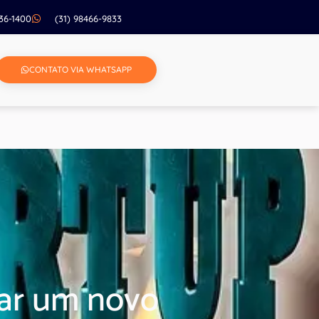
236-1400
(31) 98466-9833
CONTATO VIA WHATSAPP
tar um novo