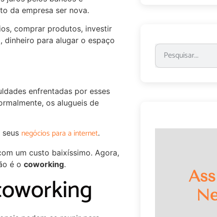
fato da empresa ser nova.
ios, comprar produtos, investir
 dinheiro para alugar o espaço
uldades enfrentadas por esses
ormalmente, os alugueis de
negócios para a internet
m seus
.
com um custo baixíssimo. Agora,
ção é o
coworking
.
Ass
coworking
Ne