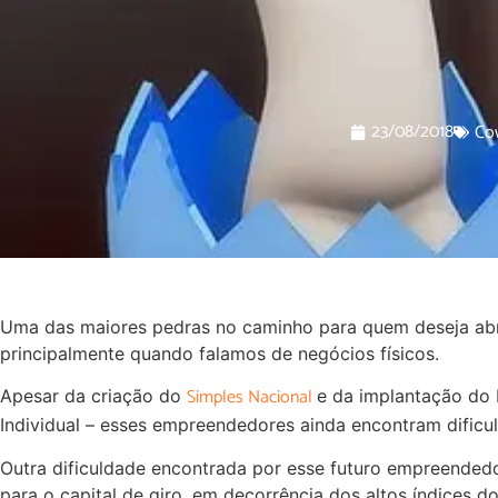
23/08/2018
Co
Uma das maiores pedras no caminho para quem deseja abri
principalmente quando falamos de negócios físicos.
Simples Nacional
Apesar da criação do
e da implantação do
Individual – esses empreendedores ainda encontram dificu
Outra dificuldade encontrada por esse futuro empreended
para o capital de giro, em decorrência dos altos índices d