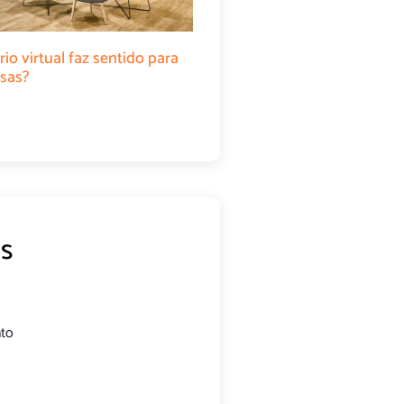
rio virtual faz sentido para
sas?
s
nto