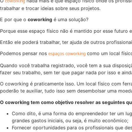
coworking
O
nada mais é que espaço físico onde os profiss
trabalhar e trocar ideias sobre seus projetos.
E por que o
coworking
é uma solução?
Porque esse espaço físico não é mantido por esse futuro
Então ele poderá trabalhar, ter ajuda de outros profissiona
espaços coworking
Podemos pensar nos
como um local físic
Quando você trabalha registrado, você tem a sua disposiç
fazer seu trabalho, sem ter que pagar nada por isso e aind
O coworking é praticamente isso. Um local físico com ferr
poderão te auxiliar, tudo isso sem desembolsar uma moeda
O coworking tem como objetivo resolver as seguintes q
Como dito, é uma forma do empreendedor ter um luga
grandes gastos iniciais, ou seja, é muito econômico;
Fornecer oportunidades para os profissionais que de