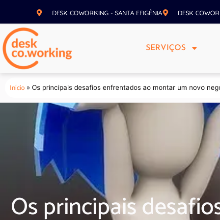
DESK COWORKING - SANTA EFIGÊNIA
DESK COWOR
SERVIÇOS
Início
»
Os principais desafios enfrentados ao montar um novo neg
Os principais desafi