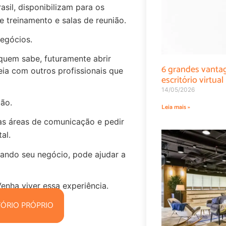
asil, disponibilizam para os
de treinamento e salas de reunião.
egócios.
 quem sabe, futuramente abrir
6 grandes vanta
eia com outros profissionais que
escritório virtual
14/05/2026
ão.
Leia mais »
as áreas de comunicação e pedir
al.
çando seu negócio, pode ajudar a
enha viver essa experiência.
ITÓRIO PRÓPRIO