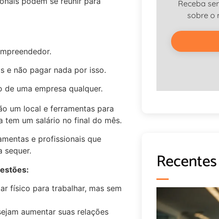
ionais podem se reunir para
Receba se
sobre o
 empreendedor.
is e não pagar nada por isso.
o de uma empresa qualquer.
ão um local e ferramentas para
a tem um salário no final do mês.
amentas e profissionais que
 sequer.
Recentes
uestões:
r físico para trabalhar, mas sem
sejam aumentar suas relações