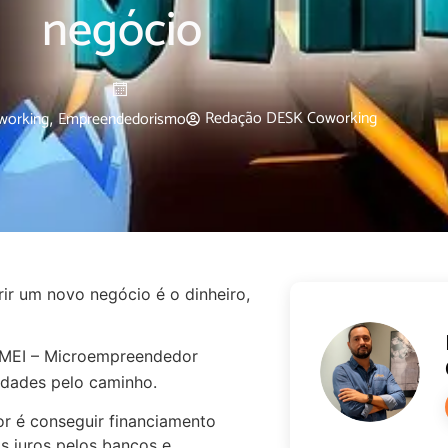
negócio
Redação DESK Coworking
working
Empreendedorismo
,
r um novo negócio é o dinheiro,
 MEI – Microempreendedor
ldades pelo caminho.
or é conseguir financiamento
os juros pelos bancos e