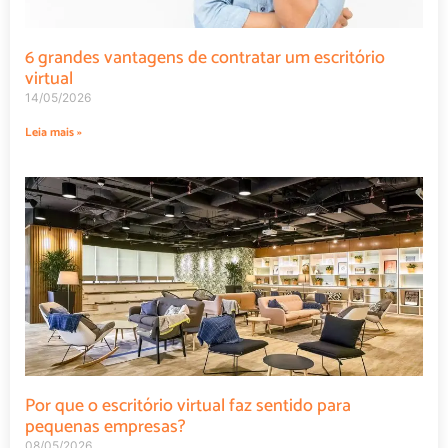
6 grandes vantagens de contratar um escritório
virtual
14/05/2026
Leia mais »
Por que o escritório virtual faz sentido para
pequenas empresas?
08/05/2026