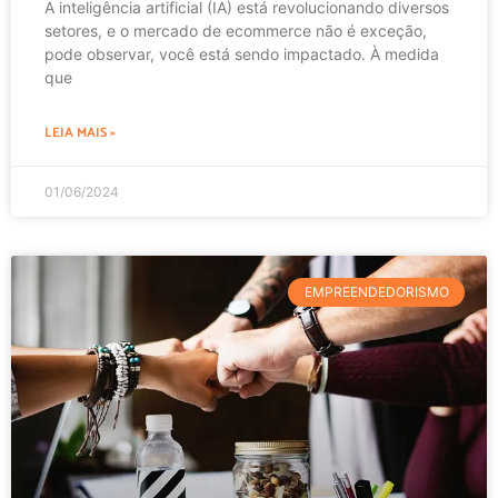
A inteligência artificial (IA) está revolucionando diversos
setores, e o mercado de ecommerce não é exceção,
pode observar, você está sendo impactado. À medida
que
LEIA MAIS »
01/06/2024
EMPREENDEDORISMO