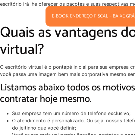
escritório irá lhe oferecer os pacotes e suas respectivas m
E-BOOK ENDEREÇO FISCAL – BAIXE GRÁ
Quais as vantagens do 
virtual?
O escritório virtual é o pontapé inicial para sua empresa c
você passa uma imagem bem mais corporativa mesmo sem p
Listamos abaixo todos os motivos
contratar hoje mesmo.
Sua empresa tem um número de telefone exclusivo;
O atendimento é personalizado. Ou seja: nossos telef
do jeitinho que você definir;