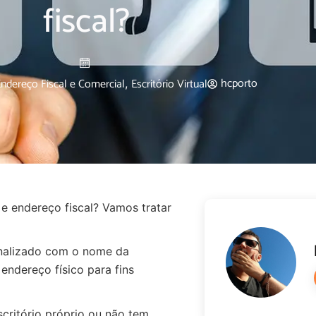
fiscal?
hcporto
ndereço Fiscal e Comercial
Escritório Virtual
,
l e endereço fiscal? Vamos tratar
onalizado com o nome da
ndereço físico para fins
critório próprio ou não tem