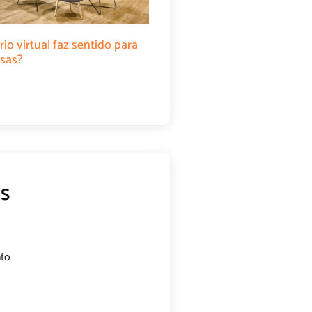
rio virtual faz sentido para
sas?
s
nto