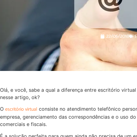
22/06/2018
E
Olá, e você, sabe a qual a diferença entre escritório virtua
nesse artigo, ok?
escritório virtual
O
consiste no atendimento telefônico pers
empresa, gerenciamento das correspondências e o uso do e
comerciais e fiscais.
É a solução perfeita para quem ainda não precisa de um es