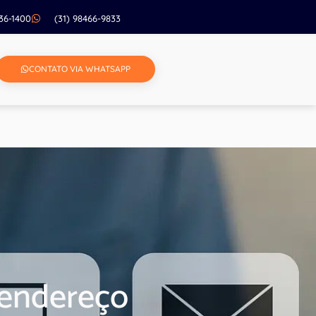
236-1400
(31) 98466-9833
CONTATO VIA WHATSAPP
e endereço