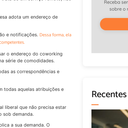
Receba se
sobre o
resa adota um endereço de
Dessa forma, ela
ção e notificações.
 competentes.
sar o endereço do coworking
ma série de comodidades.
todas as correspondências e
m todas aquelas atribuições e
Recentes
l liberal que não precisa estar
a-o sob demanda.
xplica a sua demanda. O