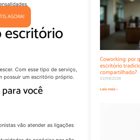
ensalidades.
TIS AGORA!
escritório
Coworking: por q
escritório tradi
rescer. Com esse tipo de serviço,
compartilhado?
ossuir um escritório próprio.
02/06/2026
 para você
Leia mais »
onistas vão atender as ligações