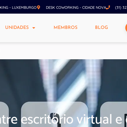
KING - LUXEMBURGO
DESK COWORKING - CIDADE NOVA
(31) 3
UNIDADES
MEMBROS
BLOG
tre escritório virtual 