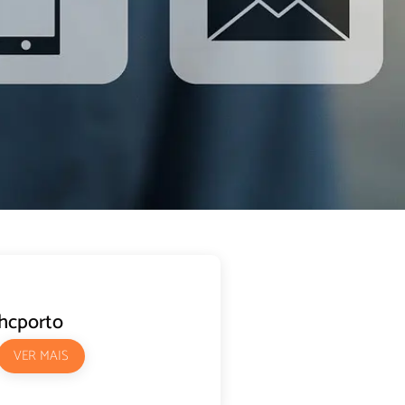
hcporto
VER MAIS