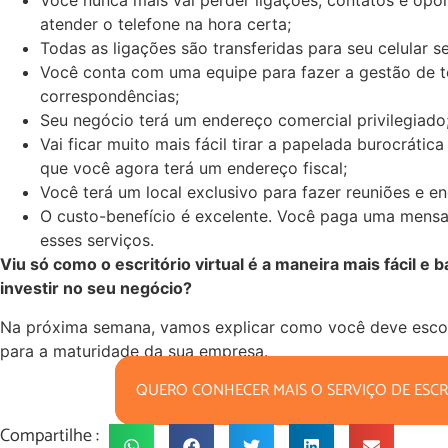
Você nunca mais vai perder ligações, contatos e opo
atender o telefone na hora certa;
Todas as ligações são transferidas para seu celular s
Você conta com uma equipe para fazer a gestão de 
correspondências;
Seu negócio terá um endereço comercial privilegiado
Vai ficar muito mais fácil tirar a papelada burocrátic
que você agora terá um endereço fiscal;
Você terá um local exclusivo para fazer reuniões e en
O custo-benefício é excelente. Você paga uma mensa
esses serviços.
Viu só como o escritório virtual é a maneira mais fácil e
investir no seu negócio?
Na próxima semana, vamos explicar como você deve escolh
para a maturidade da sua empresa.
QUERO CONHECER MAIS O SERVIÇO DE ESCR
Compartilhe :