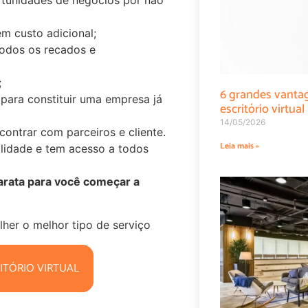
rtunidades de negócios por não
em custo adicional;
todos os recados e
;
6 grandes vanta
a para constituir uma empresa já
escritório virtual
14/05/2026
contrar com parceiros e cliente.
Leia mais »
lidade e tem acesso a todos
 barata para você começar a
er o melhor tipo de serviço
ITÓRIO VIRTUAL