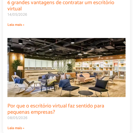
6 grandes vantagens de contratar um escritório
virtual
14/05/2026
Leia mais »
Por que o escritório virtual faz sentido para
pequenas empresas?
08/05/2026
Leia mais »