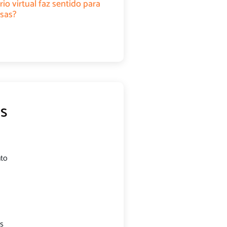
rio virtual faz sentido para
sas?
s
nto
s