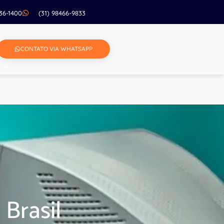
236-1400
(31) 98466-9833
CONTATO VIA WHATSAPP
Brasil