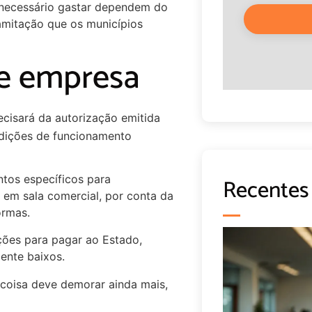
r necessário gastar dependem do
ramitação que os municípios
e empresa
ecisará da autorização emitida
ondições de funcionamento
tos específicos para
Recentes
r em sala comercial, por conta da
ormas.
ções para pagar ao Estado,
ente baixos.
a coisa deve demorar ainda mais,