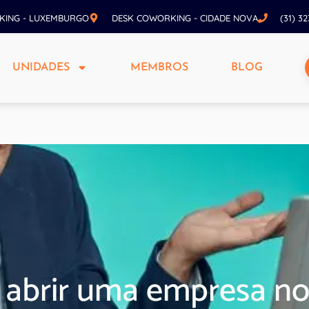
KING - LUXEMBURGO
DESK COWORKING - CIDADE NOVA
(31) 3
UNIDADES
MEMBROS
BLOG
 abrir uma empresa no 