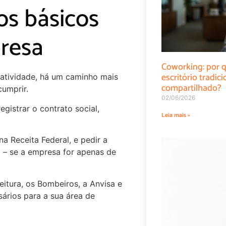
os básicos
presa
Coworking: por q
escritório tradi
 atividade, há um caminho mais
compartilhado?
umprir.
02/06/2026
gistrar o contrato social,
Leia mais »
na Receita Federal, e pedir a
o – se a empresa for apenas de
eitura, os Bombeiros, a Anvisa e
sários para a sua área de