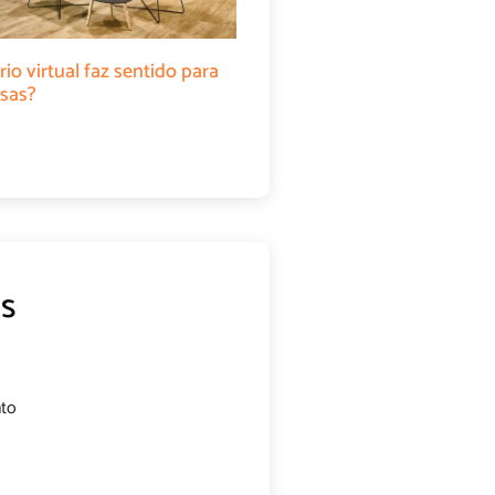
rio virtual faz sentido para
sas?
s
nto