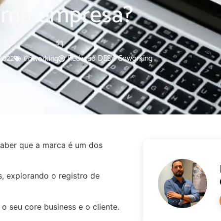
ma empresa?
2022
Redação DESK Coworking
Coworking
saber que a marca é um dos
, explorando o registro de
o seu core business e o cliente.