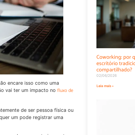
Coworking: por q
escritório tradi
compartilhado?
02/06/2026
não encare isso como uma
Leia mais »
fluxo de
ão vai ter um impacto no
temente de ser pessoa física ou
alquer um pode registrar uma