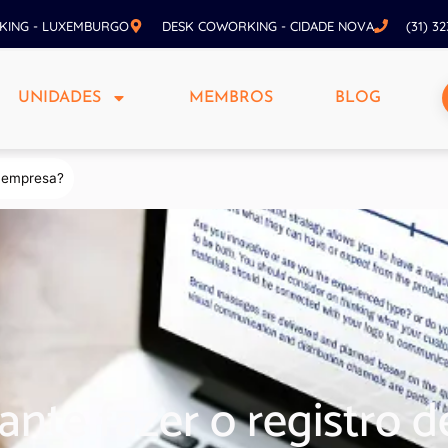
KING - LUXEMBURGO
DESK COWORKING - CIDADE NOVA
(31) 3
UNIDADES
MEMBROS
BLOG
a empresa?
ante fazer o registro 