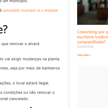
e um município.
autoridade municipal se a atividade
 à
e?
Coworking: por q
escritório tradi
compartilhado?
 que renovar o alvará
02/06/2026
Leia mais »
to vai exigir mudanças na planta.
entes, seja por meio de banheiros
ões, o local estará ilegal.
 as condições ou não renovar o
ional cancelado.