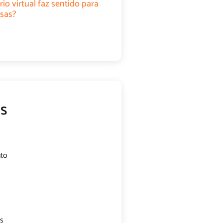
rio virtual faz sentido para
sas?
s
nto
s