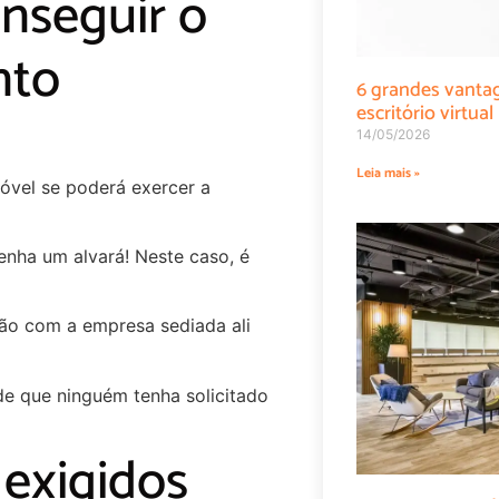
nseguir o
nto
6 grandes vanta
escritório virtual
14/05/2026
Leia mais »
móvel se poderá exercer a
enha um alvará! Neste caso, é
não com a empresa sediada ali
 de que ninguém tenha solicitado
exigidos