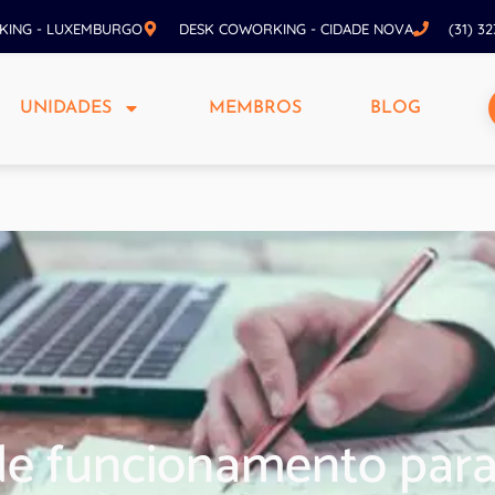
KING - LUXEMBURGO
DESK COWORKING - CIDADE NOVA
(31) 3
UNIDADES
MEMBROS
BLOG
 de funcionamento par