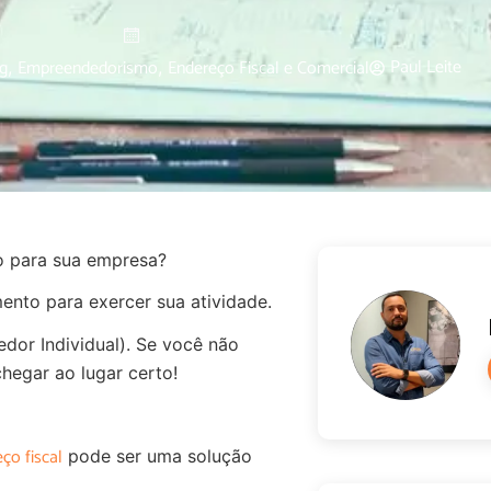
Paul Leite
g
Empreendedorismo
Endereço Fiscal e Comercial
,
,
o para sua empresa?
ento para exercer sua atividade.
or Individual). Se você não
hegar ao lugar certo!
ço fiscal
pode ser uma solução